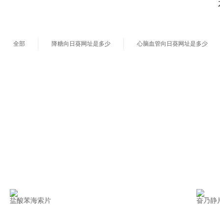
全部
降糖向日葵网址是多少
心脑血管向日葵网址是多少
盐酸苯海索片
奋乃静