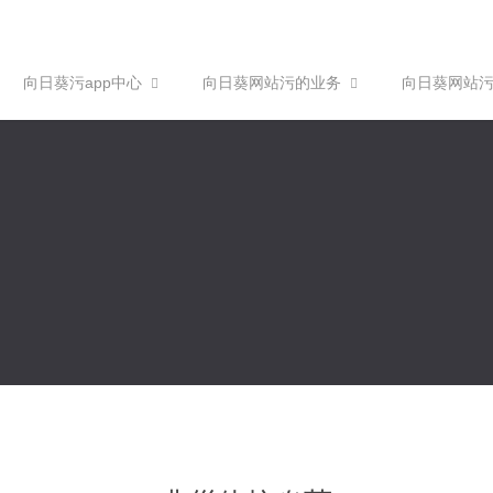
向日葵污app中心
向日葵网站污的业务
向日葵网站