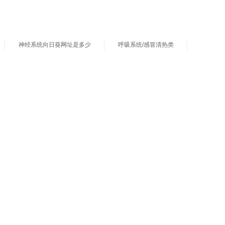
神经系统向日葵网址是多少
呼吸系统/感冒清热类