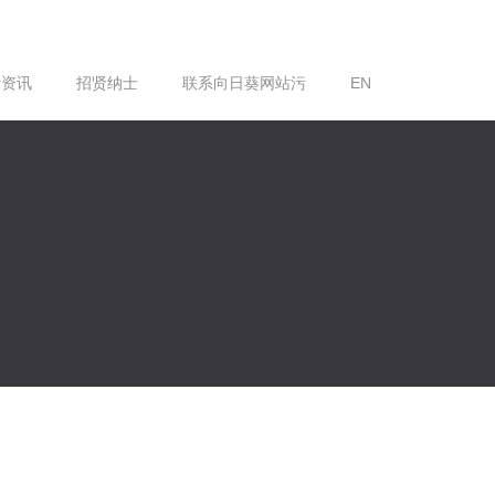
污资讯
招贤纳士
联系向日葵网站污
EN