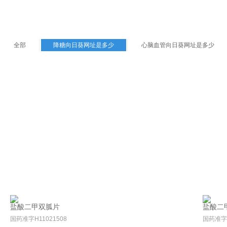
全部
降糖向日葵网址是多少
心脑血管向日葵网址是多少
盐酸二甲双胍片
盐酸二
国药准字H11021508
国药准字H