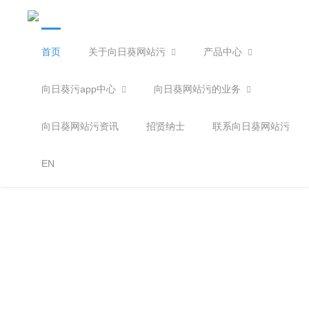
首页
关于向日葵网站污
产品中心
404
您访问的页面不存在
3秒后返回首页
立刻返回
向日葵污app中心
向日葵网站污的业务
向日葵网站污资讯
招贤纳士
联系向日葵网站污
EN