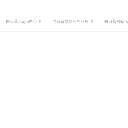
向日葵污app中心
向日葵网站污的业务
向日葵网站