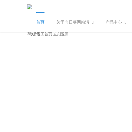
首页
关于向日葵网站污
产品中心
404
您访问的页面不存在
3秒后返回首页
立刻返回