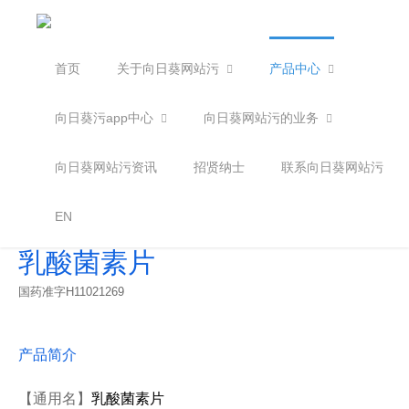
首页
关于向日葵网站污
产品中心
向日葵污app中心
向日葵网站污的业务
向日葵网站污资讯
招贤纳士
联系向日葵网站污
EN
乳酸菌素片
国药准字H11021269
产品简介
【通用名】
乳酸菌素片