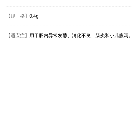
【规 格】
0.4g
【适应症】
用于肠内异常发酵、消化不良、肠炎和小儿腹泻