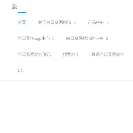
首页
关于向日葵网站污
产品中心
404
您访问的页面不存在
3秒后返回首页
立刻返回
向日葵污app中心
向日葵网站污的业务
向日葵网站污资讯
招贤纳士
联系向日葵网站污
EN