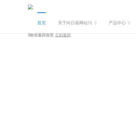
首页
关于向日葵网站污
产品中心
404
您访问的页面不存在
3秒后返回首页
立刻返回