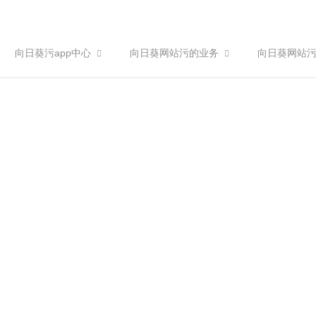
向日葵污app中心
向日葵网站污的业务
向日葵网站